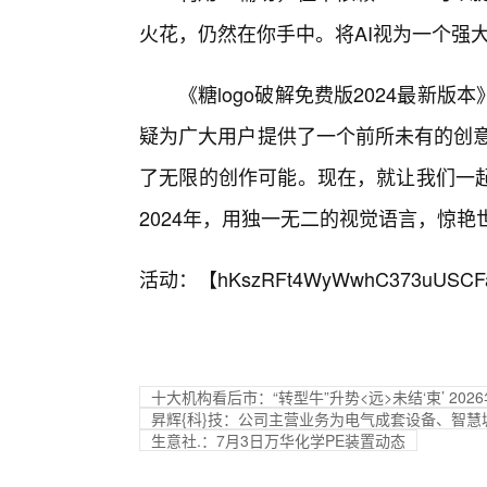
火花，仍然在你手中。将AI视为一个强大
《糖logo破解免费版2024最新
疑为广大用户提供了一个前所未有的创意
了无限的创作可能。现在，就让我们一
2024年，用独一无二的视觉语言，惊艳
活动：【
hKszRFt4WyWwhC373uUSCF
十大机构看后市：“转型牛”升势<远>未结‘束’ 2
昇辉{科}技：公司主营业务为电气成套设备、智
生意社.：7月3日万华化学PE装置动态