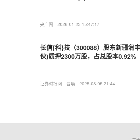
央广网
2026-01-23 15:47:17
长信{科}技（300088）股东新疆
伙)质押2300万股，占总股本0.92%
证券时报网
曹晨
2025-08-05 21:44
关