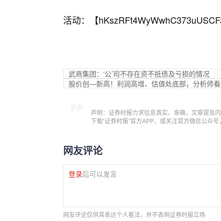
活动：【
hKszRFt4WyWwhC373uUSCF
武商集团：‘公’司不存在资不抵债及亏损的情况
股价创—新高！利润高增、估值处底部，分析师看
声明：证券时报力求信息真实、准确，文章提及内
下载“证券时报”官方APP，或关注官方微信公众
网友评论
登录
后可以发言
网友评论仅供其表达个人看法，并不表明证券时报立场