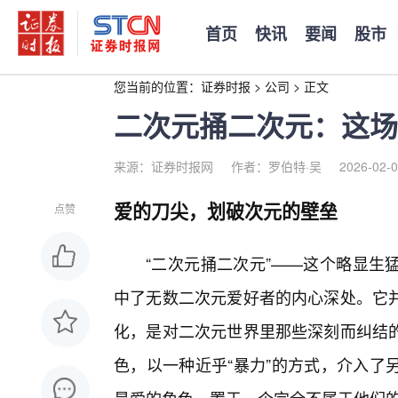
首页
快讯
要闻
股市
您当前的位置：
证券时报
>
公司
>
正文
二次元捅二次元：这场
来源：证券时报网
作者：罗伯特·吴
2026-02-0
爱的刀尖，划破次元的壁垒
点赞
“二次元捅二次元”——这个略显生
中了无数二次元爱好者的内心深处。它
化，是对二次元世界里那些深刻而纠结
色，以一种近乎“暴力”的方式，介入了