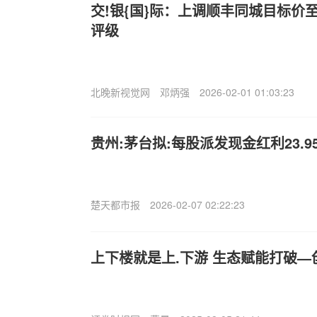
交!银{国}际：上调顺丰同城目标价至1
评级
北晚新视觉网
邓炳强
2026-02-01 01:03:23
贵州:茅台拟:每股派发现金红利23.9
楚天都市报
2026-02-07 02:22:23
上下楼就是上.下游 生态赋能打破—