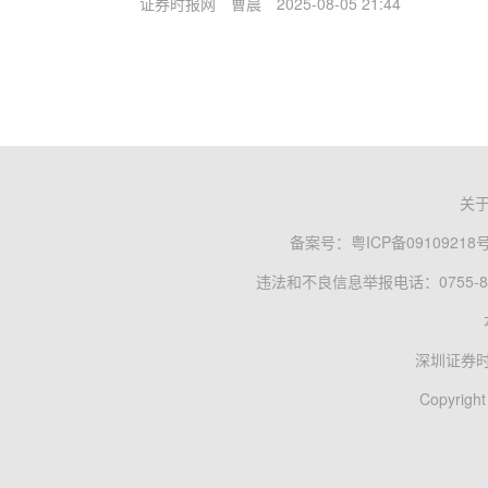
证券时报网
曹晨
2025-08-05 21:44
关
备案号：
粤ICP备09109218
违法和不良信息举报电话：0755-83
深圳证券
Copyright